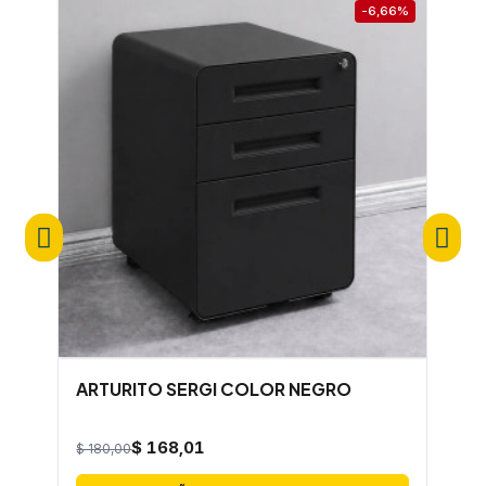
-6,66%
ARTURITO SERGI COLOR NEGRO
A
$ 168,01
$ 180,00
$ 