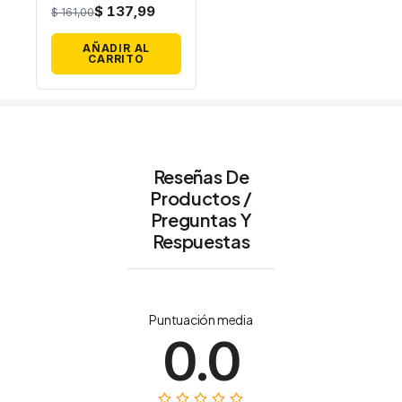
METAL 90CM
$ 137,99
$ 161,00
COLOR BLANCO
AÑADIR AL
CARRITO
Reseñas De
Productos /
Preguntas Y
Respuestas
Puntuación media
0.0